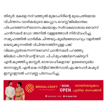
തിരൂർ: കേരള നദ് വത്തുൽ മുജാഹിദീന്റെ മുഖപത്രമായ
വിചിന്തനം വാരികയുടെ മലപ്പുറം വെസ്റ്റ് ജില്ലാതല
പ്രചാരണോദ്ഘാടനം മലയാളം സർവകലാശാല വൈസ്
ചാൻസലർ ഡോ :അനിൽ വള്ളത്തോൾ നിർവ്വഹിച്ചു.
സമൂഹത്തിൽ ധാർമിക ചിന്തയും മൂല്യബോധവും വളർത്തി
യെടുക്കുന്നതിൽ വിചിന്തനത്തിനുള്ള പങ്ക്
വിലപ്പെട്ടതാന്നെന്ന് വൈസ് ചാൻസലർ പറഞ്ഞു.
ജില്ലാ പ്രസിഡന്റ് ഡോ: പി.പി മുഹമ്മദ്,സെക്രട്ടറി
എൻ.കുഞ്ഞിപ്പ മാസ്റ്റർ, ഭാരവാഹികളായ ‘ ഉബൈദുല്ല
താനാളൂർ, എൻ.കെ സിദ്ദീഖ് അൻസാരി,എം.ജൗഹർ മഹ്മൂദ്,
ഇസ്മാഈൽ പറവണ്ണ പ്രസംഗിച്ചു.