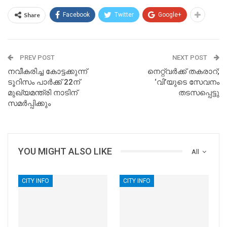
Share
Facebook
Twitter
Google+
PREV POST
NEXT POST
നവീകരിച്ച കോട്ടക്കുന്ന്
നെറ്റ്‌വർക്ക് തകരാറ്;
ടൂറിസം പാര്‍ക്ക് 22ന്
‘വി’യുടെ സേവനം
മുഖ്യമന്ത്രി നാടിന്
തടസപ്പെട്ടു
സമർപ്പിക്കും
YOU MIGHT ALSO LIKE
All
CITY INFO
CITY INFO