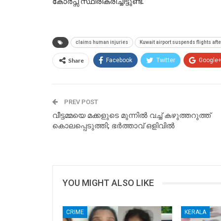
കോർപ്സ് സ്ഥിരീകരിച്ചിട്ടുണ്ട്.
claims human injuries
Kuwait airport suspends flights afte
Share
Facebook
Twitter
Google
PREV POST
വീട്ടമ്മയെ മക്കളുടെ മുന്നില്‍ വച്ച് കഴുത്തറുത്ത്
കൊലപ്പെടുത്തി; ഭര്‍ത്താവ് ഒളിവില്‍
YOU MIGHT ALSO LIKE
CRIME
KERALA