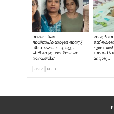
വടകരയിലെ
അപൂര്‍വ്വ
അധ്യാപികമാരുടെ അറസ്റ്റ്:
ജനിതകരോ
നിർണായക ചാറ്റുകളും
എല്‍റോയ്; 
ചിത്രങ്ങളും അന്വേഷണ
വേണം 16 ക
സംഘത്തിന്
മറ്റൊരു…
PREV
NEXT
P