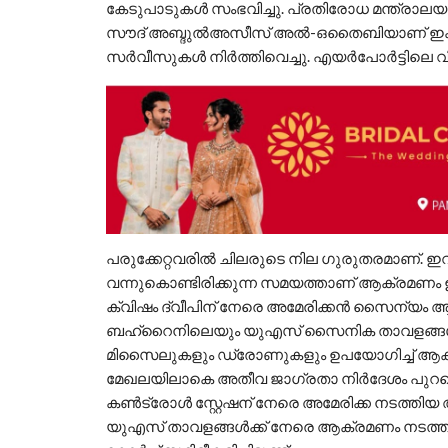
കേടുപാടുകൾ സംഭവിച്ചു. പ്രതിരോധ മന്ത്രാ
സൗദ് അബ്ദുൽഅസീസ് അൽ-ഒതൈബിയാണ് ഇക്കാര്
സർവീസുകൾ നിർത്തിവെച്ചു. എയർപോർട്ടിലെ വിമാ
പരുക്കേറ്റവരിൽ ചിലരുടെ നില ഗുരുതരമാണ്. ഇ
വന്നുകൊണ്ടിരിക്കുന്ന സമയത്താണ് ആക്രമണം ഉണ
ക്വിഷം ദ്വീപിന് നേരെ അമേരിക്കൻ സൈന്യം 
ബഹ്‌റൈനിലെയും യുഎസ് സൈനിക താവളങ്ങൾ ഇറ
മിസൈലുകളും ഡ്രോണുകളും ഉപയോഗിച്ച് ആക്ര
മേഖലയിലാകെ അതീവ ജാഗ്രതാ നിർദേശം പുറപ്പെടുവി
കൺട്രോൾ സ്റ്റേഷന് നേരെ അമേരിക്ക നടത്തി
യുഎസ് താവളങ്ങൾക്ക് നേരെ ആക്രമണം നടത്തി