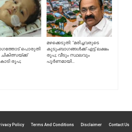
മഴക്കെടുതി: ‘മരിച്ചവരുടെ
ഗത്തോട് പൊരുതി
കുടുംബാഗങ്ങൾക്ക് എട്ട് ലക്ഷം
ചികിത്സയ്ക്ക്
രൂപ; വീടും സ്ഥലവും
ോടി രൂപ;
പൂർണമായി…
rivacy Policy
Terms And Conditions
Disclaimer
Contact Us