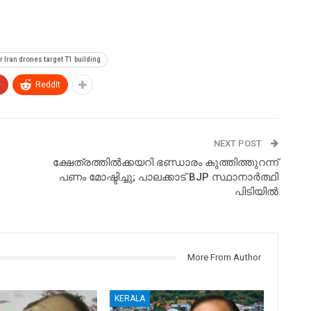
r Iran drones target T1 building
+
ReddIt
NEXT POST
ക്ഷേത്രത്തിൽക്കയറി ഭണ്ഡാരം കുത്തിത്തുറന്ന്
പണം മോഷ്ടിച്ചു; പാലക്കാട് BJP സ്ഥാനാർത്ഥി
പിടിയിൽ
More From Author
KERALA