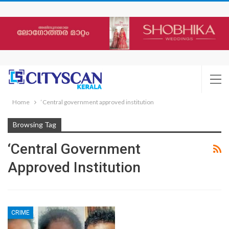
Home
‘Central government approved institution
Browsing Tag
‘Central Government
Approved Institution
CRIME