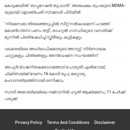
കോട്ടക്കലിൽ ‘ഓപ്പറേഷൻ തൂഫാൻ’: അരലക്ഷം രൂപയുടെ MDMA-
യുമായി വളാഞ്ചേരി സ്വദേശി പിടിയിൽ
‘നിയമസഭാ തിരഞ്ഞെടുപ്പിൽ സീറ്റ് നൽകാമെന്ന് പറഞ്ഞ്
കോൺഗ്രസ് പണം തട്ടി’; രാഹുൽ ഗാന്ധിയുടെ വസതിക്ക്
മുന്നിൽ പ്രതിഷേധിച്ച് സ്ത്രീയും കുട്ടികളും
വടകരയിലെ അധ്യാപികമാരുടെ അറസ്റ്റ്: നിർണായക
ചാറ്റുകളും ചിത്രങ്ങളും അന്വേഷണ സംഘത്തിന്
അപൂര്‍വ്വ ജനിതകരോഗത്തോട് പൊരുതി എല്‍റോയ്;
ചികിത്സയ്ക്ക് വേണം 16 കോടി രൂപ; മറ്റൊരു
മഹാദൗത്യത്തിനായി ഒന്നിക്കാം
സൗദി അറേബ്യയിലെ നജ്‌റാനില്‍ ഹൂതി ആക്രമണം; 11 പേര്‍ക്ക്
പരുക്ക്
Privacy Policy
Terms And Conditions
Disclaimer