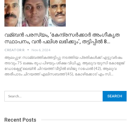
വമ്ബൻ പരസ്യം, ‘കേന്ദ്രസര്‍ക്കാര്‍ അംഗീകൃത
സ്ഥാപനം, വൻ പലിശ ലഭിക്കും’, തട്ടിപ്പില്‍ 8…
CREATOR R
Nov 6, 2024
ആലപ്പുഴ: സാമ്ബത്തികത്തട്ടിപ്പു നടത്തിയ പ്രതികള്‍ക്ക് എട്ടുവർഷം
തടവും 75 ലക്ഷം രൂപ പിഴയും ശിക്ഷ വിധിച്ചു. ആലുവ യുസി കോളേജ്
ഡോക്ടേഴ്സ് ലെയ്ൻ ചിറയത്ത് വീട്ടില്‍ ബിജു റാഫേല്‍ (42), ആലുവ
അരീപാടം ചിറയത്ത് എലിസബത്ത് (45), കോഴിക്കോട് എം സി…
Recent Posts