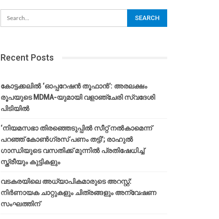
Recent Posts
കോട്ടക്കലിൽ ‘ഓപ്പറേഷൻ തൂഫാൻ’: അരലക്ഷം
രൂപയുടെ MDMA-യുമായി വളാഞ്ചേരി സ്വദേശി
പിടിയിൽ
‘നിയമസഭാ തിരഞ്ഞെടുപ്പിൽ സീറ്റ് നൽകാമെന്ന്
പറഞ്ഞ് കോൺഗ്രസ് പണം തട്ടി’; രാഹുൽ
ഗാന്ധിയുടെ വസതിക്ക് മുന്നിൽ പ്രതിഷേധിച്ച്
സ്ത്രീയും കുട്ടികളും
വടകരയിലെ അധ്യാപികമാരുടെ അറസ്റ്റ്:
നിർണായക ചാറ്റുകളും ചിത്രങ്ങളും അന്വേഷണ
സംഘത്തിന്