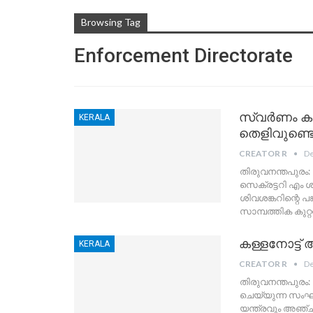
Browsing Tag
Enforcement Directorate
സ്വര്‍ണം കട
KERALA
തെളിവുണ്ടെ
CREATOR R
De
തിരുവനന്തപുരം: സ
സെക്രട്ടറി എം ശ
ശിവശങ്കറിന്റെ പ
സാമ്പത്തിക കുറ
കള്ളനോട്ട്
KERALA
CREATOR R
De
തിരുവനന്തപുരം: 
ചെയ്യുന്ന സംഘം 
യന്ത്രവും അഞ്ച