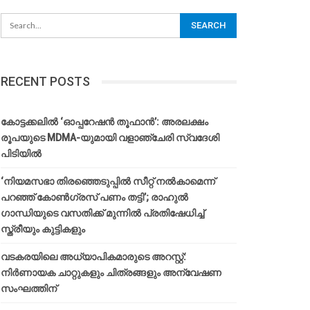
RECENT POSTS
കോട്ടക്കലിൽ ‘ഓപ്പറേഷൻ തൂഫാൻ’: അരലക്ഷം
രൂപയുടെ MDMA-യുമായി വളാഞ്ചേരി സ്വദേശി
പിടിയിൽ
‘നിയമസഭാ തിരഞ്ഞെടുപ്പിൽ സീറ്റ് നൽകാമെന്ന്
പറഞ്ഞ് കോൺഗ്രസ് പണം തട്ടി’; രാഹുൽ
ഗാന്ധിയുടെ വസതിക്ക് മുന്നിൽ പ്രതിഷേധിച്ച്
സ്ത്രീയും കുട്ടികളും
വടകരയിലെ അധ്യാപികമാരുടെ അറസ്റ്റ്:
നിർണായക ചാറ്റുകളും ചിത്രങ്ങളും അന്വേഷണ
സംഘത്തിന്