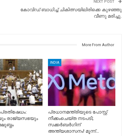
NEXT POST
കോവിഡ് ബാധിച്ച് ചികിത്സയിലിരിക്കെ കുഴഞ്ഞു
വീണു മരിച്ചു.
More From Author
INDIA
 പ്രതിഷേധം:
പ്രധാനമന്ത്രിയുടെ പോസ്റ്റ്
ും രാജ്യസഭയും
നീക്കംചെയ്ത നടപടി;
്ഷുബ്ധം
സക്കർബർഗിന്
അന്ത്യശാസനം! മൂന്ന്…