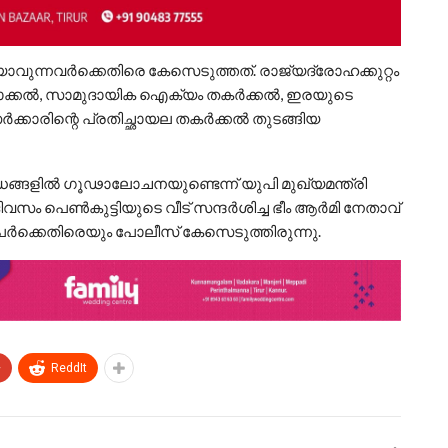
ുന്നവർക്കെതിരെ കേസെടുത്തത്. രാജ്യദ്രോഹക്കുറ്റം
ടാക്കൽ, സാമുദായിക ഐക്യം തകർക്കൽ, ഇരയുടെ
സർക്കാരിന്റെ പ്രതിച്ഛായല തകർക്കൽ തുടങ്ങിയ
ങ്ങളിൽ ഗൂഢാലോചനയുണ്ടെന്ന് യുപി മുഖ്യമന്ത്രി
സം പെൺകുട്ടിയുടെ വീട് സന്ദർശിച്ച ഭീം ആർമി നേതാവ്
ർക്കെതിരെയും പോലീസ് കേസെടുത്തിരുന്നു.
+
ReddIt