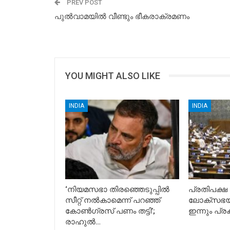
PREV POST
പുൽവാമയിൽ വീണ്ടും ഭീകരാക്രമണം
YOU MIGHT ALSO LIKE
INDIA
INDIA
‘നിയമസഭാ തിരഞ്ഞെടുപ്പിൽ
പ്രതിപക്ഷ
സീറ്റ് നൽകാമെന്ന് പറഞ്ഞ്
ലോക്സഭയ
കോൺഗ്രസ് പണം തട്ടി’;
ഇന്നും പ്രക
രാഹുൽ…