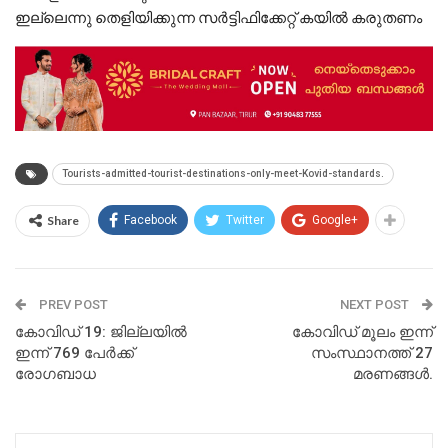
ഇല്ലെന്നു തെളിയിക്കുന്ന സര്‍ട്ടിഫിക്കേറ്റ് കയില്‍ കരുതണം
Tourists-admitted-tourist-destinations-only-meet-Kovid-standards.
Share
Facebook
Twitter
Google+
PREV POST
NEXT POST
കോവിഡ് 19: ജില്ലയില്‍
കോവിഡ് മൂലം ഇന്ന്
ഇന്ന് 769 പേര്‍ക്ക്
സംസ്ഥാനത്ത് 27
രോഗബാധ
മരണങ്ങള്‍.