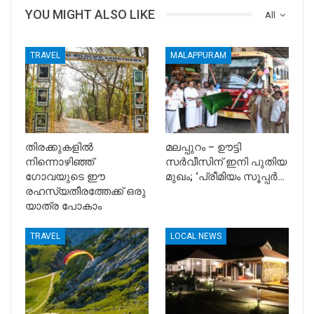
YOU MIGHT ALSO LIKE
All
TRAVEL
MALAPPURAM
തിരക്കുകളിൽ
മലപ്പുറം – ഊട്ടി
നിന്നൊഴിഞ്ഞ്
സര്‍വീസിന് ഇനി പുതിയ
ഗോവയുടെ ഈ
മുഖം; ‘പ്രീമിയം സൂപ്പര്‍…
രഹസ്യതീരത്തേക്ക് ഒരു
യാത്ര പോകാം
TRAVEL
LOCAL NEWS