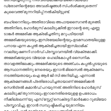
ഡ്രോണിന്റെയോ അവശിഷ്ടങ്ങൾ സ്പർശിക്കരുതെന്ന്
കുവൈത്ത് മുന്നറിയിപ്പ് നൽകിയിട്ടുണ്ട്.
ബഹ്റൈനിലും അതിരാവിലെ അപായസൈറൺ മുഴങ്ങി.
അതിനിടെ, ഹോർമുസ് കടലിടുക്കിൽ ഇറാന്റെ ഒരു എണ്ണ
ടാങ്കർ അമേരിക്ക ആക്രമിച്ചതിനു മറുപടിയായി
അമേരിക്കയുടെയും ഇസ്രയേലിന്റെയും ഉടമസ്ഥതയിലുള്ള
പനായ എന്ന കപ്പൽ ആക്രമിച്ചതായി ഇസ്ലാമിക്
റവല്യൂഷണറി ഗാർഡ് പ്രസ്താവനയിൽ വ്യക്തമാക്കി.
അമേരിക്കയുടെ വ്യോമ- ഹെലികോപ്ടർ സൈനിക
താവളത്തിലേക്കും അമേരിക്കയുടെ അഞ്ചാം കപ്പൽപ്പടയുടെ
ആസ്ഥാനത്തിനു നേരെയും ഇറാൻ മിസൈൽ ആക്രമണം
നടത്തിയതായും ഐ ആർ ജി സി അറിയിച്ചു. എന്നാൽ
ആക്രമണങ്ങൾ പ്രതിരോധിച്ചതായാണ് അമേരിക്കൻ
സെൻട്രൽ കമാൻഡ് പറയുന്നത്. അതിനിടെ ഹോർമുസ്
കടലിടുക്ക് തുറന്നാലും ഇറാനെതിരെയുളള ഉപരോധം
നീക്കില്ലെന്ന് യു എസ് സ്റ്റേറ്റ് സെക്രട്ടറി മാർക്കോ റൂബിയോ
പ്രസ്താവിച്ചു. ഇറാൻ സമ്പുഷ്ടീകരിച്ച യുറേനിയം
ഉപേക്ഷിച്ചാൽ മാത്രമേ ഉപരോധങ്ങളിൽ ഇളവ്