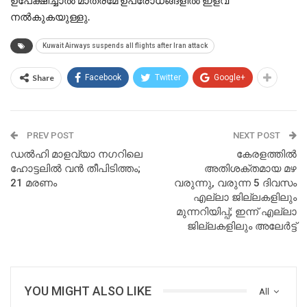
നൽകുകയുള്ളു.
Kuwait Airways suspends all flights after Iran attack
Share
Facebook
Twitter
Google+
PREV POST
NEXT POST
ഡൽഹി മാളവ്യാ നഗറിലെ
കേരളത്തിൽ
ഹോട്ടലിൽ വൻ തീപിടിത്തം;
അതിശക്തമായ മഴ
21 മരണം
വരുന്നു, വരുന്ന 5 ദിവസം
എല്ലാ ജില്ലകളിലും
മുന്നറിയിപ്പ്; ഇന്ന് എല്ലാ
ജില്ലകളിലും അലേർട്ട്
YOU MIGHT ALSO LIKE
All