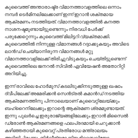
കുവൈത്ത് അന്താരാഷ്ട്ര വിമാനത്താവളത്തിലെ ഒന്നാം
നമ്പർ ടെർമിനലിലേക്കാണ് ഇന്ന് ഇറാൻ ശക്തമായ
ആക്രമണം നടത്തിയത്. വിമാനത്താവളത്തിൽ കനത്ത
നാശനഷ്ടമുണ്ടായിട്ടുണ്ടെന്നും നിരവധി പേർക്ക്
പരുക്കേറ്റെന്നും കുവൈത്ത് മിലിട്ടറി വ്യക്തമാക്കി.
കുവൈത്തിൽ നിന്നുള്ള വിമാനങ്ങൾ റദ്ദാക്കുകയും അവിടെ
ലാൻഡ് ചെയ്യാനിരുന്ന വിമാനങ്ങൾ മറ്റു
വിമാനത്താവളിലേക്ക് തിരിച്ചുവിടുകയും ചെയ്തിട്ടുണ്ടെന്ന്
കുവൈത്തിലെ ജനറൽ സിവിൽ ഏവിയേഷൻ അതോറിറ്റി
അറിയിച്ചു.
ഇന്ന് രാവിലെ ഹോർമുസ് കടലിടുക്കിനടുത്തുള്ള ഖഷാം
ദ്വീപിലേക്ക് അമേരിക്കൻ സെൻട്രൽ കമാൻഡ് നടത്തിയ
ആക്രമണത്തിനു പിന്നാലെയാണ് കുവൈറ്റിലേയ്ക്കും
ബഹ്റൈനിലേക്കും ഇറാന്റെ ആക്രമണ ശ്രമമുണ്ടായത്.
ഇന്നു പുലർച്ചെ ഇരുരാജ്യങ്ങളിലേക്കും ഇറാൻ മിസൈൽ
ഡ്രോൺ ആക്രമണങ്ങളെ ഫലപ്രദമായി ചെറുക്കാൻ
കഴിഞ്ഞതായി കുവൈറ്റ് പ്രതിരോധ മന്ത്രാലയം
അറിയിച്ചിരുന്നു. നിർവീര്യമാക്കിയ മിസൈലിയോ