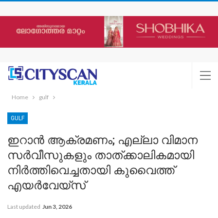
Home
gulf
GULF
ഇറാൻ ആക്രമണം; എല്ലാ വിമാന
സർവീസുകളും താത്ക്കാലികമായി
നിർത്തിവെച്ചതായി കുവൈത്ത്
എയർവേയ്‌സ്‌
Last updated
Jun 3, 2026