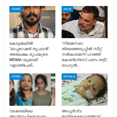
CRIME
INDIA
കോട്ടക്കലിൽ
‘നിയമസഭാ
‘ഓപ്പറേഷൻ തൂഫാൻ’:
തിരഞ്ഞെടുപ്പിൽ സീറ്റ്
അരലക്ഷം രൂപയുടെ
നൽകാമെന്ന് പറഞ്ഞ്
MDMA-യുമായി
കോൺഗ്രസ് പണം തട്ടി’;
വളാഞ്ചേരി…
രാഹുൽ…
CRIME
KERALA
വടകരയിലെ
അപൂര്‍വ്വ
അധ്യാപികമാരുടെ
ജനിതകരോഗത്തോട്