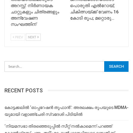
അറസ്റ്റ്: നിർണായക
പൊരുതി എല്‍റോയ്;
ചാറ്റുകളും ചിത്രങ്ങളും
ചികിത്സയ്ക്ക് വേണം 16
അന്വേഷണ
കോടി രൂപ; മറ്റൊരു…
സംഘത്തിന്
PREV
NEXT
RECENT POSTS
കോട്ടക്കലിൽ ‘ഓപ്പറേഷൻ തൂഫാൻ’: അരലക്ഷം രൂപയുടെ MDMA-
യുമായി വളാഞ്ചേരി സ്വദേശി പിടിയിൽ
‘നിയമസഭാ തിരഞ്ഞെടുപ്പിൽ സീറ്റ് നൽകാമെന്ന് പറഞ്ഞ്