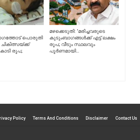
മഴക്കെടുതി: ‘മരിച്ചവരുടെ
ഗത്തോട് പൊരുതി
കുടുംബാഗങ്ങൾക്ക് എട്ട് ലക്ഷം
ചികിത്സയ്ക്ക്
രൂപ; വീടും സ്ഥലവും
ോടി രൂപ;
പൂർണമായി…
rivacy Policy
Terms And Conditions
Disclaimer
Contact Us