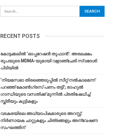
RECENT POSTS
കോട്ടക്കലിൽ ‘ഓപ്പറേഷൻ തൂഫാൻ’: അരലക്ഷം
രൂപയുടെ MDMA-യുമായി വളാഞ്ചേരി സ്വദേശി
പിടിയിൽ
‘നിയമസഭാ തിരഞ്ഞെടുപ്പിൽ സീറ്റ് നൽകാമെന്ന്
പറഞ്ഞ് കോൺഗ്രസ് പണം തട്ടി’; രാഹുൽ
ഗാന്ധിയുടെ വസതിക്ക് മുന്നിൽ പ്രതിഷേധിച്ച്
സ്ത്രീയും കുട്ടികളും
വടകരയിലെ അധ്യാപികമാരുടെ അറസ്റ്റ്:
നിർണായക ചാറ്റുകളും ചിത്രങ്ങളും അന്വേഷണ
സംഘത്തിന്