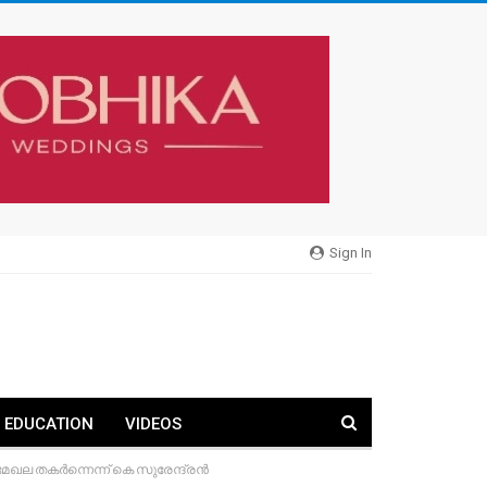
Sign In
EDUCATION
VIDEOS
േഖല തകർന്നെന്ന് കെ സുരേന്ദ്രൻ