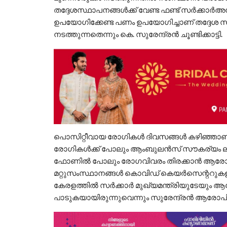
തദ്ദേശസ്ഥാപനങ്ങൾക്ക് വേണ്ട ഫണ്ട് സർക്കാർഅ
ഉപയോഗിക്കേണ്ട പണം ഉപയോഗിച്ചാണ് തദ്ദേശ 
നടത്തുന്നതെന്നും കെ. സുരേന്ദ്രൻ ചൂണ്ടിക്കാട്ടി.
പൊസിറ്റീവായ രോഗികൾ ദിവസങ്ങൾ കഴിഞ്ഞാണ്
രോഗികൾക്ക് പോലും ആംബുലൻസ് സൗകര്യം ല
ഫോണിൽ പോലും രോഗവിവരം തിരക്കാൻ ആരോഗ്
മറ്റുസംസ്ഥാനങ്ങൾ കൊവിഡ് കെയർസെന്ററുകള
കേരളത്തിൽ സർക്കാർ മുഖ്യമന്ത്രിയുടേയും ആര
പാടുകയായിരുന്നുവെന്നും സുരേന്ദ്രൻ ആരോപിച്