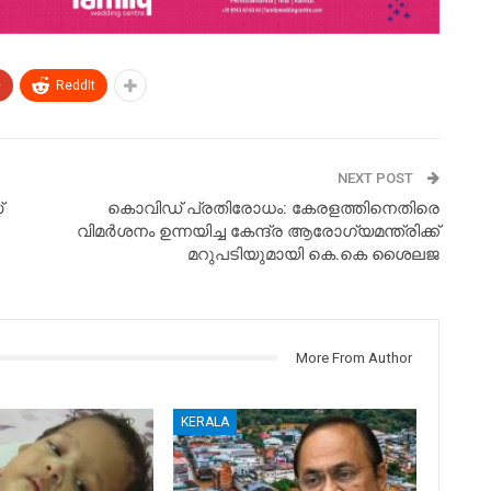
+
ReddIt
NEXT POST
്
കൊവിഡ് പ്രതിരോധം: കേരളത്തിനെതിരെ
വിമർശനം ഉന്നയിച്ച കേന്ദ്ര ആരോഗ്യമന്ത്രിക്ക്
മറുപടിയുമായി കെ.കെ ശൈലജ
More From Author
KERALA