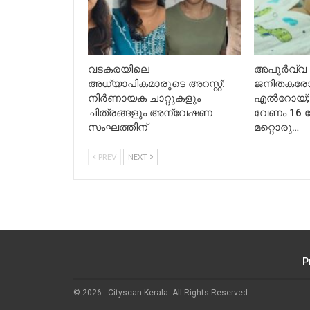
വടകരയിലെ
അപൂര്‍വ്വ
അധ്യാപികമാരുടെ അറസ്റ്റ്:
ജനിതകരോ
നിർണായക ചാറ്റുകളും
എല്‍റോയ്; 
ചിത്രങ്ങളും അന്വേഷണ
വേണം 16 ക
സംഘത്തിന്
മറ്റൊരു…
PREV
NEXT
P
© 2026 - Cityscan Kerala. All Rights Reserved.