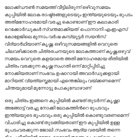
ലോക്ക്ഡൗൺ സമയത്ത് വീട്ടിലിരുന്ന് ഒഴിവുസമയം
കുപ്പിയിൽ ലോക രാഷ്ട്രങ്ങളുടെയും ഇന്ത്യയുടെയും ഭുപടം
അതിമനോഹരമായി വരച്ചു കൊണ്ടാണ് ഈ കലാകാരി
റെക്കോർഡുകൾ സ്വന്തമാക്കിയത് പൊന്നാനി എംഇഎസ്
കോളേജിലെ മൂന്നാം വർഷ കമ്പ്യൂട്ടർ സയൻസ്
വിദ്യാർഥിയാണ് കൃഷ്ണ. ഒഴിവുസമയങ്ങളിൽ വെറുതെ
ചിലവഴിക്കാതെ ചിത്രരചനയുടെ ലോകത്താണ് കൃഷ്ണ.ഒഴുവ്
സമയം വെറുതെ കളയാതെ അതി മനോഹരമായ രീതിയിൽ
ചിത്രം വരക്കുന്ന കൃഷ്ണ സംഗതി ഒന്ന് മാറ്റിപ്പിടിച്ചു
നോക്കിയതാണ് സംഭവം ഉഷാറായി അവാർഡുക്കളായി
മാറിയത്. വ്യത്യസ്തമായി എന്തെങ്കിലും വയ്ക്കണമെന്ന്
ചിന്തയുമായി മുന്നോട്ടു പോകുമ്പോഴാണ്
ഒരു ചിത്രം ഇങ്ങനെ കുപ്പിയിൽ കണ്ടത് തുടർന്ന് കൃഷ്ണാ
അങ്ങോട്ട് വരച്ചു നോക്കി ലോകത്തിൻറെ ഭുപടവും
ഇന്ത്യയുടെ ഭൂപടവും ഒരു കുപ്പിയിൽ കൊണ്ടുവരണമെന്ന്
വിചാരിച്ചു കൊണ്ട് തുടങ്ങിയതാണ് ഈ കുപ്പിയിൽ ഉള്ള
ഭൂപടംവരക്കുന്ന ജോലി .സംഭവം ആദ്യ വരയിൽ തന്നെ
മികച്ച രീതിയിൽ മനോഹരമായി തന്നെ കൃഷ്ണക്ക് വരച്ചു