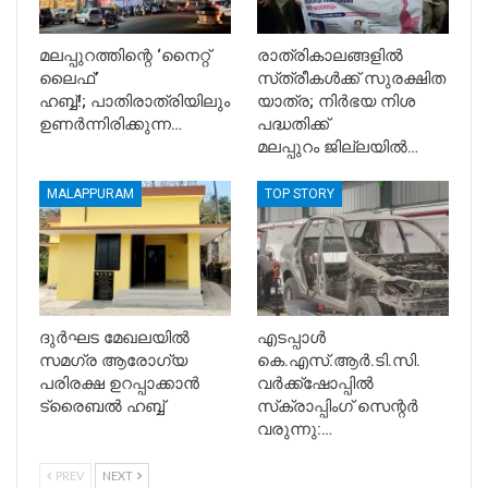
മലപ്പുറത്തിന്റെ ‘നൈറ്റ്
രാത്രികാലങ്ങളിൽ
ലൈഫ്’
സ്‌ത്രീകൾക്ക് സുരക്ഷിത
ഹബ്ബ്!; പാതിരാത്രിയിലും
യാത്ര; നിർഭയ നിശ
ഉണർന്നിരിക്കുന്ന…
പദ്ധതിക്ക്
മലപ്പുറം ജില്ലയിൽ…
MALAPPURAM
TOP STORY
ദുര്‍ഘട മേഖലയില്‍
എടപ്പാള്‍
സമഗ്ര ആരോഗ്യ
കെ.എസ്.ആര്‍.ടി.സി.
പരിരക്ഷ ഉറപ്പാക്കാന്‍
വര്‍ക്ക്ഷോപ്പില്‍
ട്രൈബല്‍ ഹബ്ബ്
സ്‌ക്രാപ്പിംഗ് സെന്റര്‍
വരുന്നു:…
PREV
NEXT