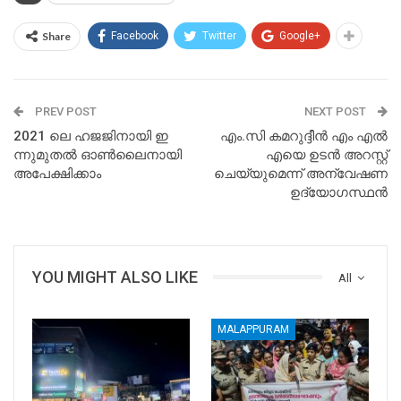
Share
Facebook
Twitter
Google+
PREV POST
NEXT POST
2021 ലെ ഹജജിനായി ഇ​
എം.സി കമറുദ്ദീൻ എം എൽ
ന്നു​മു​ത​ൽ ഓൺ​ലൈ​നാ​യി
എയെ ഉടന്‍ അറസ്റ്റ്
അ​പേ​ക്ഷി​ക്കാം
ചെയ്യുമെന്ന് അന്വേഷണ
ഉദ്യോഗസ്ഥന്‍
YOU MIGHT ALSO LIKE
All
MALAPPURAM