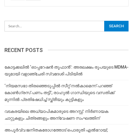
RECENT POSTS
കോട്ടക്കലിൽ ‘ഓപ്പറേഷൻ തൂഫാൻ’: അരലക്ഷം രൂപയുടെ MDMA-
യുമായി വളാഞ്ചേരി സ്വദേശി പിടിയിൽ
‘നിയമസഭാ തിരഞ്ഞെടുപ്പിൽ സീറ്റ് നൽകാമെന്ന് പറഞ്ഞ്
കോൺഗ്രസ് പണം തട്ടി’; രാഹുൽ ഗാന്ധിയുടെ വസതിക്ക്
മുന്നിൽ പ്രതിഷേധിച്ച് സ്ത്രീയും കുട്ടികളും
വടകരയിലെ അധ്യാപികമാരുടെ അറസ്റ്റ്: നിർണായക
ചാറ്റുകളും ചിത്രങ്ങളും അന്വേഷണ സംഘത്തിന്
അപൂര്‍വ്വ ജനിതകരോഗത്തോട് പൊരുതി എല്‍റോയ്;